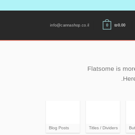
Skip
to
0
info@cannashop.co.il
₪
0.00
content
Flatsome is more
Here
Blog Posts
Titles / Dividers
Bu