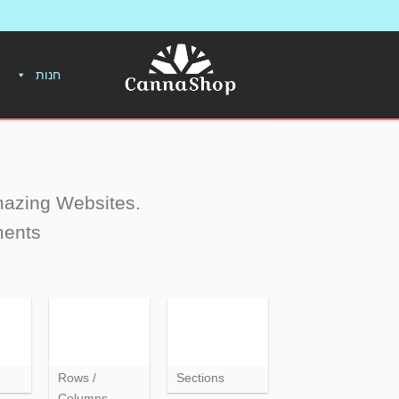
חנות
amazing Websites.
ents.
Rows /
Sections
Columns