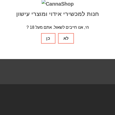
ת
חנות למכשירי אידוי ומוצרי עישון
izer Solo 2
Arizer Solo
Arizer Extreme Q
Arizer Air 2
Arizer Air
AirV
? הי, אנו חייבים לשאול. אתם מעל 18
Nails
One Hitter
usb
אביזרים
אחסון
בלאנטים
גורס
גלגול
דאב
ת
חלקי חילוף
חסכמים
כיסוי מבודד
מבצעים
מטען
מכשיר אידוי
לא
כן
 אידוי נייד
מכשיר אידוי שולחני
מקטרת
נייר גלגול
סוללות
פילטר זכוכית
ים
רשתות