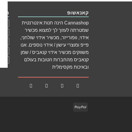
קאנאשופ
תגיו
Cannashop הינה חנות אינטרנטית
apex
שמטרתה לעזוך לך למצוא מכשיר
Herb
אידוי, וופורייזר, מכשיר אידוי שולחני,
זכוכי
פייפ ומוצרי עישון / אידוי נוספים. אנו
מכשיר
משווקים מכשיר אידוי קנאביס / שמן
קנאביס מהחברות הטובות בעולם
קונוס
ובאיכות מקסימלית