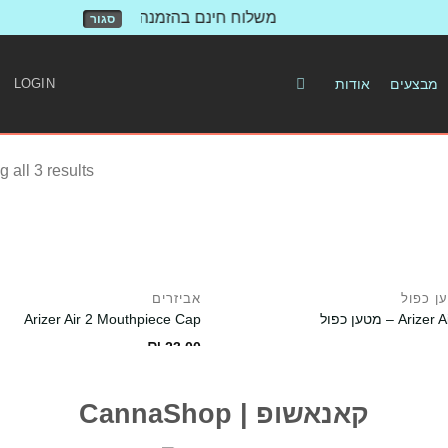
משלוח חינם בהזמנה מעל 500 ש"ח!
סגור
מבצעים
אודות
LOGIN
 all 3 results
ן כפול
אביזרים
Arize – מטען כפול
Arizer Air 2 Mouthpiece Cap
₪
23.00
CannaShop | קאנאשופ