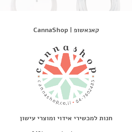
CannaShop | קאנאשופ
חלקי חילוף
חלקי חילוף
Arizer Extreme Q Long
Arizer Extreme Q – צינורית
Whip 3 ft
₪
92.00
₪
92.00
קישורים
אודות
חנות למכשירי אידוי ומוצרי עישון