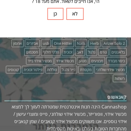
תנאים ופרטיות
? הי, אנו חייבים לשאול. אתם מעל 18
לא
כן
תגיות
Arizer Solo
Arizer Extreme Q
Arizer Air 2
Arizer Air
AirVapex
Arizer Solo 2
Herb
Nails
One Hitter
usb
אביזרים
אחסון
בלאנטים
גורס
גלגול
דאב
זכוכית
חלקי חילוף
חסכמים
כיסוי מבודד
מבצעים
מטען
מכשיר אידוי
מכשיר אידוי נייד
מכשיר אידוי שולחני
מקטרת
נייר גלגול
סוללות
פילטר זכוכית
קונוסים
רשתות
קאנאשופ
Cannashop הינה חנות אינטרנטית שמטרתה לעזוך לך למצוא
מכשיר אידוי, וופורייזר, מכשיר אידוי שולחני, פייפ ומוצרי עישון /
אידוי נוספים. אנו משווקים מכשיר אידוי קנאביס / שמן קנאביס
מהחברות הטובות בעולם ובאיכות מקסימלית