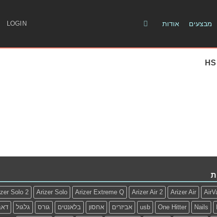
מבצעים
אודות
LOGIN
ת
izer Solo 2
Arizer Solo
Arizer Extreme Q
Arizer Air 2
Arizer Air
AirV
Nails
One Hitter
usb
אביזרים
אחסון
בלאנטים
גורס
גלגול
דאב