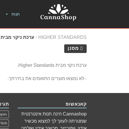
חנות
HIGHER STANDARDS
/
ערכת ניקוי מבית HS
מסנן
ערכת ניקוי מבית Higher Standards.
- לא נמצאו מוצרים התואמים את בחירתך.
קאנאשופ
תגיו
Cannashop הינה חנות אינטרנטית
apex
שמטרתה לעזוך לך למצוא מכשיר
Herb
אידוי, וופורייזר, מכשיר אידוי שולחני,