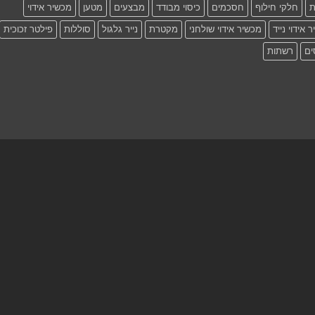
ת
חלקי חילוף
חסכמים
כיסוי מבודד
מבצעים
מטען
מכשיר אידוי
 אידוי נייד
מכשיר אידוי שולחני
מקטרת
נייר גלגול
סוללות
פילטר זכוכית
ים
רשתות