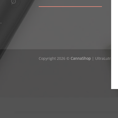
Copyright 2026 ©
CannaShop
|
UltraLutra