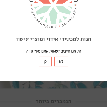
 אידוי נייד
מכשיר אידוי שולחני
מקטרת
נייר גלגול
סוללות
פילטר זכוכית
ים
רשתות
חנות למכשירי אידוי ומוצרי עישון
? הי, אנו חייבים לשאול. אתם מעל 18
לא
כן