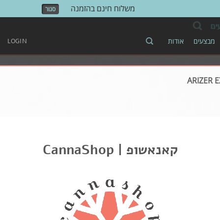
משלוח חינם בהזמנה מעל 500 ש"ח!
סגור
מבצעים
אודות
LOGIN
ARIZER 
CannaShop | קאנאשופ
izer Solo 2
Arizer Solo
Arizer Extreme Q
Arizer Air 2
Arizer Air
AirV
Nails
One Hitter
usb
אביזרים
אחסון
בלאנטים
גורס
גלגול
דאב
חלקי חילוף
חסכמים
כיסוי מבודד
מבצעים
מטען
מכשיר אידוי