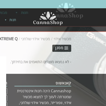
חנות
מכשיר אידוי
/
מכשיר אידוי שולחני
/
EXTREME Q
מסנן
- לא נמצאו מוצרים התואמים את בחירתך.
קאנאשופ
תגיות
Cannashop הינה חנות אינטרנטית
apex
שמטרתה לעזוך לך למצוא מכשיר
Herb
אידוי, וופורייזר, מכשיר אידוי שולחני,
זכוכית