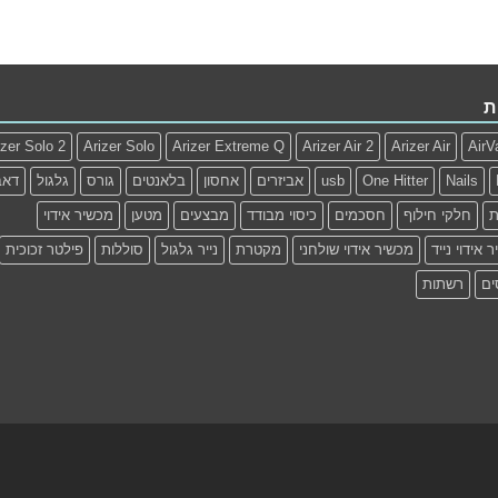
ת
izer Solo 2
Arizer Solo
Arizer Extreme Q
Arizer Air 2
Arizer Air
AirV
Nails
One Hitter
usb
אביזרים
אחסון
בלאנטים
גורס
גלגול
דאב
ת
חלקי חילוף
חסכמים
כיסוי מבודד
מבצעים
מטען
מכשיר אידוי
 אידוי נייד
מכשיר אידוי שולחני
מקטרת
נייר גלגול
סוללות
פילטר זכוכית
ים
רשתות