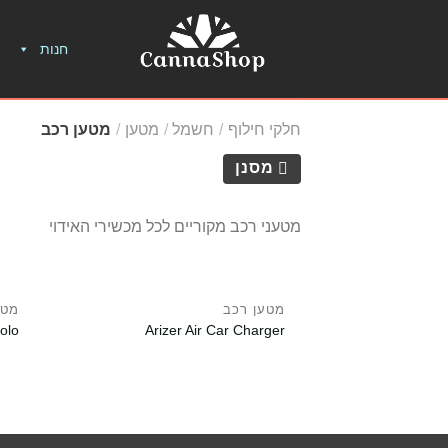
חנות
חלקי חילוף
/
חשמל
/
מטען
/
מטען רכב
מסנן
מטעני רכב מקוריים לכל מכשירי האידוי
מטען רכב
מטע
Arizer Air Car Charger
er Solo