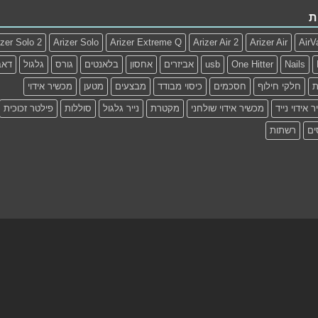
ת
izer Solo 2
Arizer Solo
Arizer Extreme Q
Arizer Air 2
Arizer Air
AirV
Nails
One Hitter
usb
אביזרים
אחסון
בלאנטים
גורס
גלגול
דאב
ת
חלקי חילוף
חסכמים
כיסוי מבודד
מבצעים
מטען
מכשיר אידוי
 אידוי נייד
מכשיר אידוי שולחני
מקטרת
נייר גלגול
סוללות
פילטר זכוכית
ים
רשתות