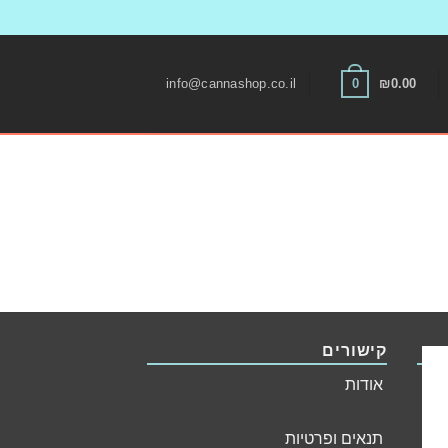
Skip
to
0
info@cannashop.co.il
₪
0.00
content
קישורים
אודות
Ar
תנאים ופרטיות