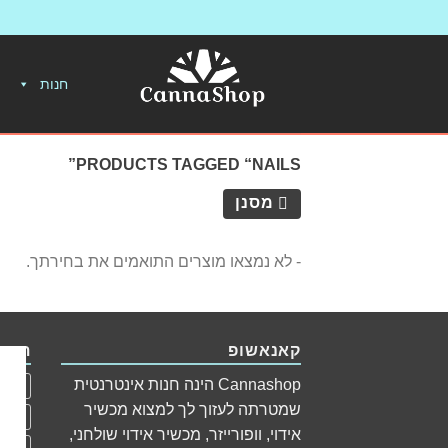
חנות
PRODUCTS TAGGED “NAILS”
מסנן
- לא נמצאו מוצרים התואמים את בחירתך.
קאנאשופ
תגיו
Cannashop הינה חנות אינטרנטית
apex
שמטרתה לעזוך לך למצוא מכשיר
Herb
אידוי, וופורייזר, מכשיר אידוי שולחני,
זכוכי