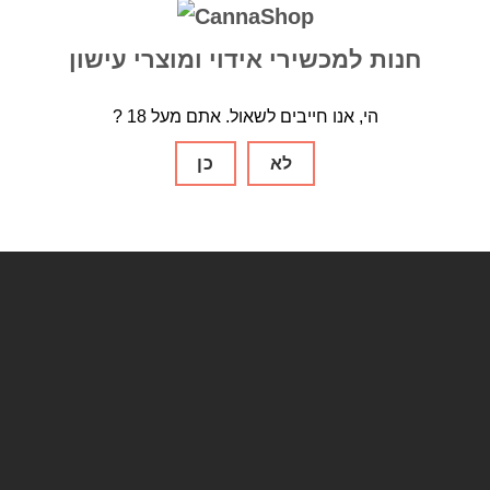
 אידוי נייד
מכשיר אידוי שולחני
מקטרת
נייר גלגול
סוללות
פילטר זכוכית
חנות למכשירי אידוי ומוצרי עישון
ים
רשתות
? הי, אנו חייבים לשאול. אתם מעל 18
לא
כן