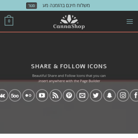
משלוח חינם בהזמנה מעל 500 ש"ח!
סגור
Skip
to
0
content
SHARE & FOLLOW ICONS
Beautiful Share and Follow Icons that you can
insert anywhere with the Page Builder.