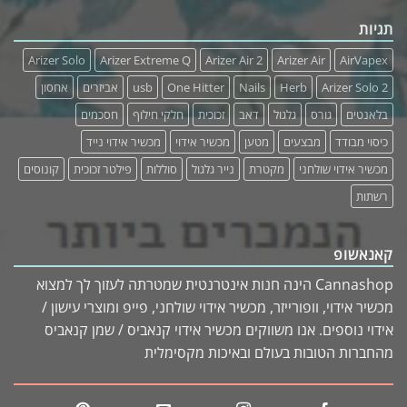
תגיות
Arizer Solo
Arizer Extreme Q
Arizer Air 2
Arizer Air
AirVapex
Arizer Solo 2
Herb
Nails
One Hitter
usb
אביזרים
אחסון
בלאנטים
גורס
גלגול
דאב
זכוכית
חלקי חילוף
חסכמים
כיסוי מבודד
מבצעים
מטען
מכשיר אידוי
מכשיר אידוי נייד
מכשיר אידוי שולחני
מקטרת
נייר גלגול
סוללות
פילטר זכוכית
קונוסים
רשתות
קאנאשופ
Cannashop הינה חנות אינטרנטית שמטרתה לעזוך לך למצוא
מכשיר אידוי, וופורייזר, מכשיר אידוי שולחני, פייפ ומוצרי עישון /
אידוי נוספים. אנו משווקים מכשיר אידוי קנאביס / שמן קנאביס
מהחברות הטובות בעולם ובאיכות מקסימלית