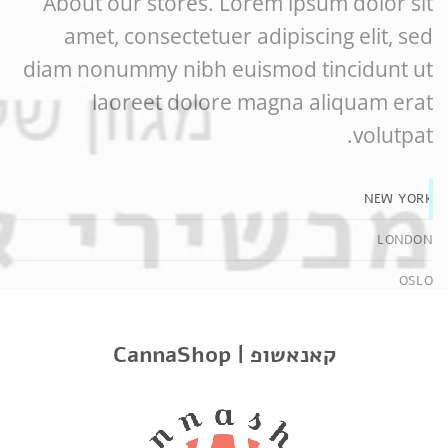
About our stores. Lorem ipsum dolor sit
amet, consectetuer adipiscing elit, sed
diam nonummy nibh euismod tincidunt ut
laoreet dolore magna aliquam erat
volutpat.
NEW YORK
LONDON
OSLO
STOCKHOLM
CannaShop | קאנאשופ
ADD AS MANY AS YOU WANT