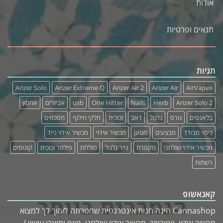
אודות
תנאים ופרטיות
תגיות
Arizer Solo
Arizer Extreme Q
Arizer Air 2
Arizer Air
AirVapex
Arizer Solo 2
Herb
Nails
One Hitter
usb
אביזרים
אחסון
בלאנטים
גורס
גלגול
דאב
זכוכית
חלקי חילוף
חסכמים
כיסוי מבודד
מבצעים
מטען
מכשיר אידוי
מכשיר אידוי נייד
מכשיר אידוי שולחני
מקטרת
נייר גלגול
סוללות
פילטר זכוכית
קונוסים
רשתות
קאנאשופ
Cannashop הינה חנות אינטרנטית שמטרתה לעזוך לך למצוא
מכשיר אידוי, וופורייזר, מכשיר אידוי שולחני, פייפ ומוצרי עישון /