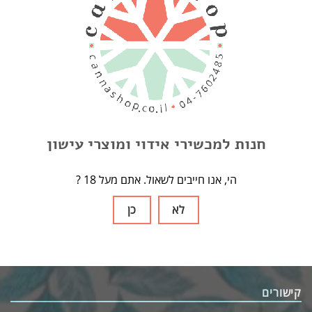
Enter
street
adress
חנות למכשירי אידוי ומוצרי עישון
here. Or
any other
? הי, אנו חייבים לשאול. אתם מעל 18
information
you want.
לא
כן
קישורים