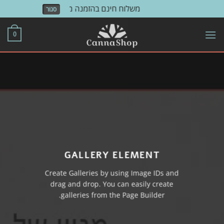
משלוח חינם בהזמנה מעל 500 ש"ח!
סגור
Skip
to
0
content
GALLERY ELEMENT
Create Galleries by using Image IDs and
drag and drop. You can easily create
galleries from the Page Builder.