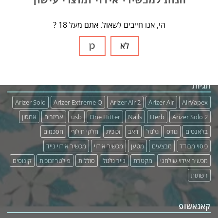
קישורים
אודות
? הי, אנו חייבים לשאול. אתם מעל 18
תנאים ופרטיות
לא
כן
תגיות
Arizer Solo
Arizer Extreme Q
Arizer Air 2
Arizer Air
AirVapex
Arizer Solo 2
Herb
Nails
One Hitter
usb
אביזרים
אחסון
בלאנטים
גורס
גלגול
דאב
זכוכית
חלקי חילוף
חסכמים
כיסוי מבודד
מבצעים
מטען
מכשיר אידוי
מכשיר אידוי נייד
מכשיר אידוי שולחני
מקטרת
נייר גלגול
סוללות
פילטר זכוכית
קונוסים
רשתות
קאנאשופ