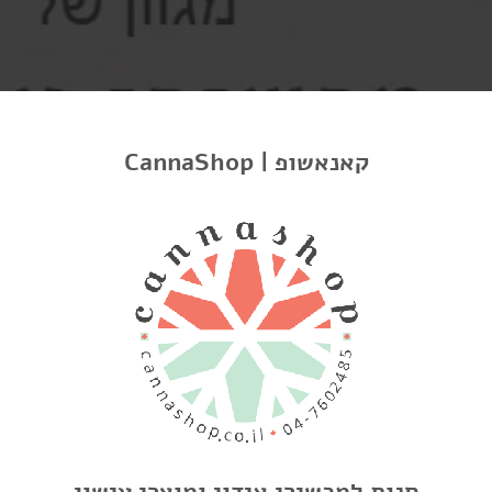
CannaShop | קאנאשופ
SIMPLE GALLERY ROW WITH LIGHTBOX
FULL WIDTH GALLERY
GALLERY WIDTH SMALL GAP
SLIDER GALLERY
חנות למכשירי אידוי ומוצרי עישון