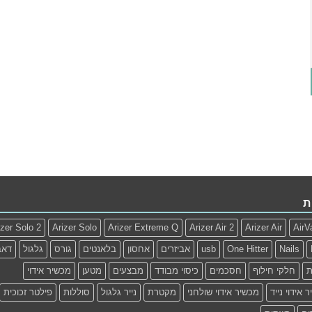
ת
izer Solo 2
Arizer Solo
Arizer Extreme Q
Arizer Air 2
Arizer Air
AirV
Nails
One Hitter
usb
אביזרים
אחסון
בלאנטים
גורס
גלגול
דאב
ת
חלקי חילוף
חסכמים
כיסוי מבודד
מבצעים
מטען
מכשיר אידוי
 אידוי נייד
מכשיר אידוי שולחני
מקטרת
נייר גלגול
סוללות
פילטר זכוכית