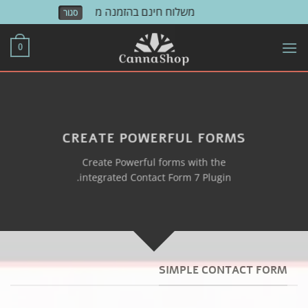
משלוח חינם בהזמנה מעל 500 ש"ח!
סגור
Skip
to
0
content
CREATE POWERFUL FORMS
Create Powerful forms with the
integrated Contact Form 7 Plugin.
SIMPLE CONTACT FORM