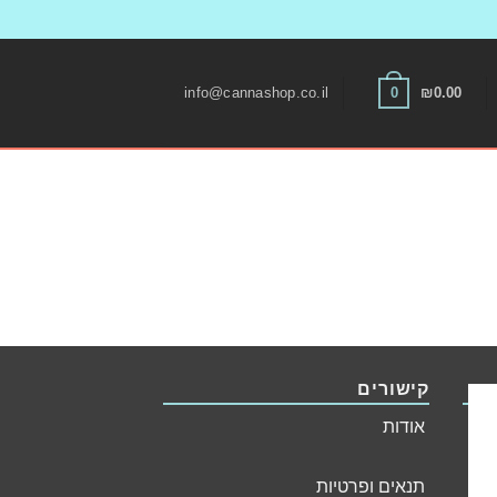
Skip
to
0
info@cannashop.co.il
₪
0.00
content
קישורים
אודות
Ar
תנאים ופרטיות