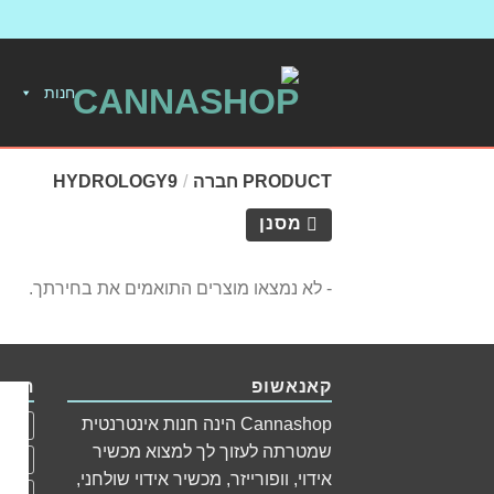
חנות
PRODUCT חברה
/
HYDROLOGY9
מסנן
- לא נמצאו מוצרים התואמים את בחירתך.
קאנאשופ
תגיו
Cannashop הינה חנות אינטרנטית
apex
שמטרתה לעזוך לך למצוא מכשיר
Herb
אידוי, וופורייזר, מכשיר אידוי שולחני,
זכוכי