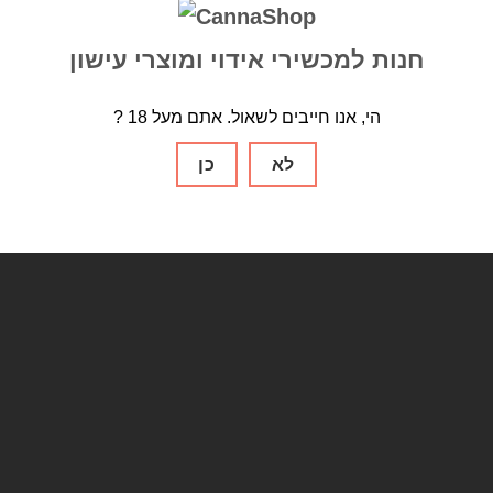
 אידוי נייד
מכשיר אידוי שולחני
מקטרת
נייר גלגול
סוללות
פילטר זכוכית
חנות למכשירי אידוי ומוצרי עישון
ים
רשתות
? הי, אנו חייבים לשאול. אתם מעל 18
לא
כן