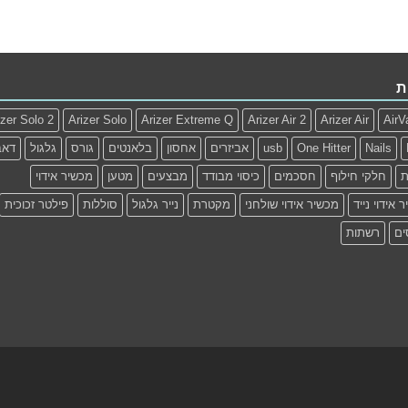
ת
izer Solo 2
Arizer Solo
Arizer Extreme Q
Arizer Air 2
Arizer Air
AirV
Nails
One Hitter
usb
אביזרים
אחסון
בלאנטים
גורס
גלגול
דאב
ת
חלקי חילוף
חסכמים
כיסוי מבודד
מבצעים
מטען
מכשיר אידוי
 אידוי נייד
מכשיר אידוי שולחני
מקטרת
נייר גלגול
סוללות
פילטר זכוכית
ים
רשתות