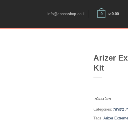
Skip
to
0
info@cannashop.co.il
₪
0.00
content
Arizer E
Kit
אזל במלאי
,
צינורות
Categories:
Tags:
Arizer Extrem