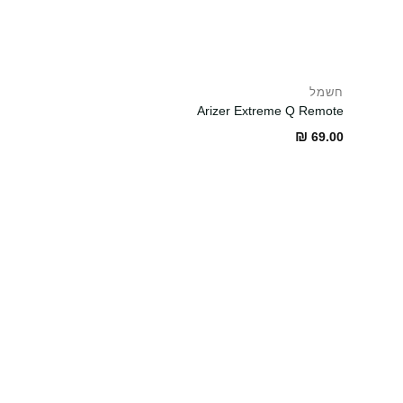
חשמל
Arizer Extreme Q Remote
₪
69.00
גלגול
tandards Wrap – 2
bal Natural Wraps
₪
7.00