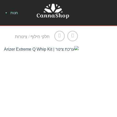
חנות
חלקי חילוף
/
צינורות