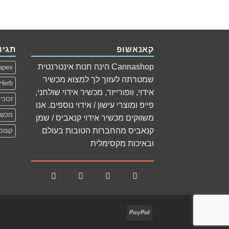
קאנאשופ
תגיו
Cannashop הינה חנות אינטרנטית
apex
שמטרתה לעזוך לך למצוא מכשיר
Herb
אידוי, וופורייזר, מכשיר אידוי שולחני,
זכוכי
פייפ ומוצרי עישון / אידוי נוספים. אנו
מכשיר
משווקים מכשיר אידוי קנאביס / שמן
קנאביס מהחברות הטובות בעולם
קונוס
ובאיכות מקסימלית