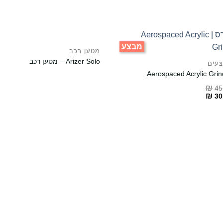
מבצע
מטען רכב
Arizer Solo – מטען רכב
עים
Aerospaced Acrylic Grin
₪
45
Orig
₪
30
p
Curr
w
p
₪45.
₪30.