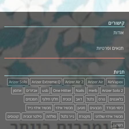
קישורים
אודות
תנאים ופרטיות
תגיות
Arizer Solo
Arizer Extreme Q
Arizer Air 2
Arizer Air
AirVapex
Arizer Solo 2
Herb
Nails
One Hitter
usb
אביזרים
אחסון
בלאנטים
גורס
גלגול
דאב
זכוכית
חלקי חילוף
חסכמים
כיסוי מבודד
מבצעים
מטען
מכשיר אידוי
מכשיר אידוי נייד
מכשיר אידוי שולחני
מקטרת
נייר גלגול
סוללות
פילטר זכוכית
קונוסים
רשתות