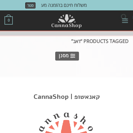
משלוח חינם בהזמנה מעל 500 ש"ח!
סגור
Skip
to
0
content
PRODUCTS TAGGED “דאב”
מסנן
- לא נמצאו מוצרים התואמים את בחירתך.
CannaShop | קאנאשופ
קישורים
אודות