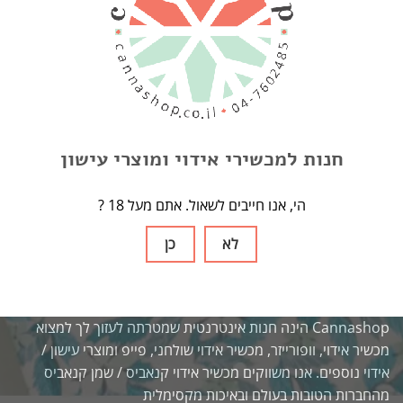
תנאים ופרטיות
תגיות
Arizer Solo
Arizer Extreme Q
Arizer Air 2
Arizer Air
AirVapex
Arizer Solo 2
Herb
Nails
One Hitter
usb
אביזרים
אחסון
חנות למכשירי אידוי ומוצרי עישון
בלאנטים
גורס
גלגול
דאב
זכוכית
חלקי חילוף
חסכמים
כיסוי מבודד
מבצעים
מטען
מכשיר אידוי
מכשיר אידוי נייד
? הי, אנו חייבים לשאול. אתם מעל 18
מכשיר אידוי שולחני
מקטרת
נייר גלגול
סוללות
פילטר זכוכית
קונוסים
רשתות
לא
כן
קאנאשופ
Cannashop הינה חנות אינטרנטית שמטרתה לעזוך לך למצוא
מכשיר אידוי, וופורייזר, מכשיר אידוי שולחני, פייפ ומוצרי עישון /
אידוי נוספים. אנו משווקים מכשיר אידוי קנאביס / שמן קנאביס
מהחברות הטובות בעולם ובאיכות מקסימלית