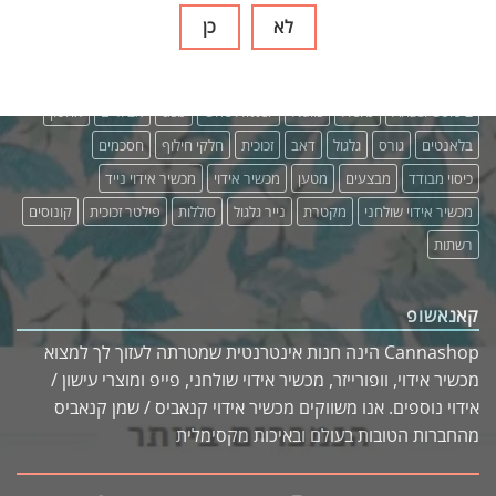
לא
כן
תגיות
Arizer Solo
Arizer Extreme Q
Arizer Air 2
Arizer Air
AirVapex
Arizer Solo 2
Herb
Nails
One Hitter
usb
אביזרים
אחסון
בלאנטים
גורס
גלגול
דאב
זכוכית
חלקי חילוף
חסכמים
כיסוי מבודד
מבצעים
מטען
מכשיר אידוי
מכשיר אידוי נייד
מכשיר אידוי שולחני
מקטרת
נייר גלגול
סוללות
פילטר זכוכית
קונוסים
רשתות
קאנאשופ
Cannashop הינה חנות אינטרנטית שמטרתה לעזוך לך למצוא
מכשיר אידוי, וופורייזר, מכשיר אידוי שולחני, פייפ ומוצרי עישון /
אידוי נוספים. אנו משווקים מכשיר אידוי קנאביס / שמן קנאביס
מהחברות הטובות בעולם ובאיכות מקסימלית