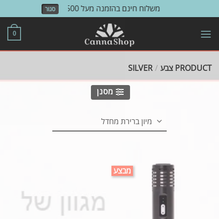
משלוח חינם בהזמנה מעל 500 ש"ח!
סגור
Skip
to
0
content
PRODUCT צבע
/
SILVER
מסנן
מבצע