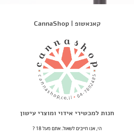
CannaShop | קאנאשופ
ARIZER AIR
Arizer Air
₪
845.00
Original
₪
790.00
price
Current
was:
price
₪845.00.
is:
₪790.00.
קישורים
אודות
חנות למכשירי אידוי ומוצרי עישון
תנאים ופרטיות
? הי, אנו חייבים לשאול. אתם מעל 18