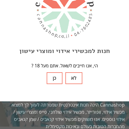
תנאים ופרטיות
תגיות
Arizer Solo
Arizer Extreme Q
Arizer Air 2
Arizer Air
AirVapex
Arizer Solo 2
Herb
Nails
One Hitter
usb
אביזרים
אחסון
חנות למכשירי אידוי ומוצרי עישון
בלאנטים
גורס
גלגול
דאב
זכוכית
חלקי חילוף
חסכמים
כיסוי מבודד
מבצעים
מטען
מכשיר אידוי
מכשיר אידוי נייד
? הי, אנו חייבים לשאול. אתם מעל 18
מכשיר אידוי שולחני
מקטרת
נייר גלגול
סוללות
פילטר זכוכית
קונוסים
רשתות
לא
כן
קאנאשופ
Cannashop הינה חנות אינטרנטית שמטרתה לעזוך לך למצוא
מכשיר אידוי, וופורייזר, מכשיר אידוי שולחני, פייפ ומוצרי עישון /
אידוי נוספים. אנו משווקים מכשיר אידוי קנאביס / שמן קנאביס
מהחברות הטובות בעולם ובאיכות מקסימלית