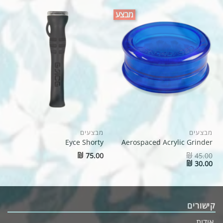
מבצע
מבצעים
מבצעים
Eyce Shorty
Aerospaced Acrylic Grinder
₪
₪
75.00
45.00
₪
30.00
קישורים
אודות