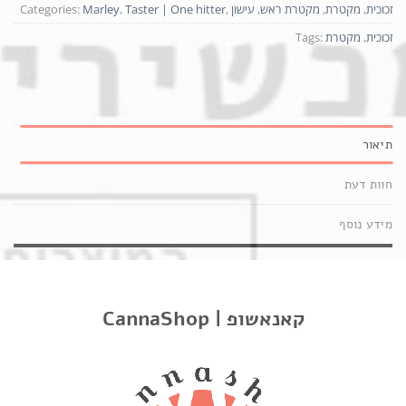
זכוכית
,
מקטרת
,
מקטרת ראש
,
עישון
,
Taster | One hitter
,
Marley
Categories:
זכוכית
,
מקטרת
Tags:
תיאור
חוות דעת
מידע נוסף
אודות Marley Natural Smoked Glass Taster
מעוצב עם פיה מוצקה, קערת הטייסטר מחזיקה בכמות משיכה
CannaShop | קאנאשופ
ותפיסת אפר כדי לשמור על שאיפות חלקות עד הסוף. אידיאלי
לקבלת טעימה מהירה של החומר המועדף עליך. חתיכה זו בגודל
כיס ומושלמת לשימוש דיסקרטי, תוך כדי תנועה.