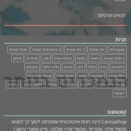
תנאים ופרטיות
תגיות
Arizer Solo
Arizer Extreme Q
Arizer Air 2
Arizer Air
AirVapex
Arizer Solo 2
Herb
Nails
One Hitter
usb
אביזרים
אחסון
בלאנטים
גורס
גלגול
דאב
זכוכית
חלקי חילוף
חסכמים
כיסוי מבודד
מבצעים
מטען
מכשיר אידוי
מכשיר אידוי נייד
מכשיר אידוי שולחני
מקטרת
נייר גלגול
סוללות
פילטר זכוכית
קונוסים
רשתות
קאנאשופ
Cannashop הינה חנות אינטרנטית שמטרתה לעזוך לך למצוא
מכשיר אידוי, וופורייזר, מכשיר אידוי שולחני, פייפ ומוצרי עישון /