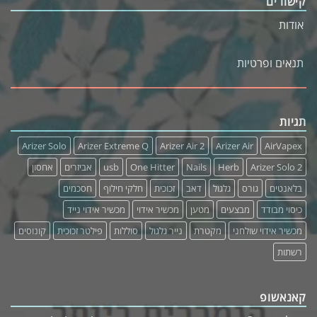
קישורים
אודות
תנאים ופרטיות
תגיות
Arizer Solo
Arizer Extreme Q
Arizer Air 2
Arizer Air
AirVapex
Arizer Solo 2
Herb
Nails
One Hitter
usb
אביזרים
אחסון
בלאנטים
גורס
גלגול
דאב
זכוכית
חלקי חילוף
חסכמים
כיסוי מבודד
מבצעים
מטען
מכשיר אידוי
מכשיר אידוי נייד
מכשיר אידוי שולחני
מקטרת
נייר גלגול
סוללות
פילטר זכוכית
קונוסים
רשתות
קאנאשופ