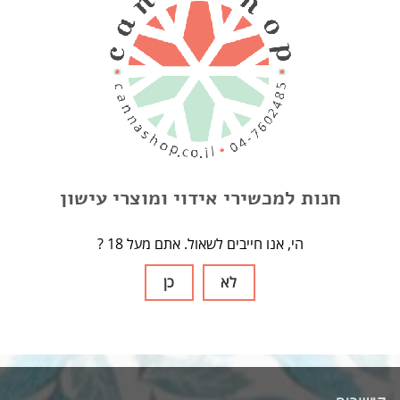
מכשיר אידוי
מבצעים
LATEST BLOG POSTS
חנות למכשירי אידוי ומוצרי עישון
? הי, אנו חייבים לשאול. אתם מעל 18
מדריך למאדה המתחיל
April 12, 2019
לא
כן