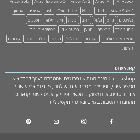
Arizer Solo
Arizer Extreme Q
Arizer Air 2
Arizer Air
AirVapex
אחסון
אביזרים
usb
One Hitter
Nails
Herb
Arizer Solo 2
בלאנטים
גורס
גלגול
דאב
זכוכית
חלקי חילוף
חסכמים
כיסוי מבודד
מבצעים
מטען
מכשיר אידוי
מכשיר אידוי נייד
מכשיר אידוי שולחני
מקטרת
נייר גלגול
סוללות
פילטר זכוכית
קונוסים
רשתות
קאנאשופ
Cannashop הינה חנות אינטרנטית שמטרתה לעזוך לך למצוא
מכשיר אידוי, וופורייזר, מכשיר אידוי שולחני, פייפ ומוצרי עישון /
אידוי נוספים. אנו משווקים מכשיר אידוי קנאביס / שמן קנאביס
מהחברות הטובות בעולם ובאיכות מקסימלית