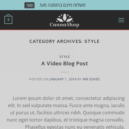
משלוח חינם בהזמנה מעל 500 ש"ח!
סגור
Skip
to
0
content
CATEGORY ARCHIVES:
STYLE
STYLE
A Video Blog Post
POSTED ON
JANUARY 1, 2014
BY
NIR ESHED
Lorem ipsum dolor sit amet, consectetur adipiscing
elit. In sed vulputate massa. Fusce ante magna, iaculis
ut purus ut, facilisis ultrices nibh. Quisque commodo
nunc eget tortor dapibus, et tristique magna convallis.
Phasellus egestas nunc eu venenatis vehicula.