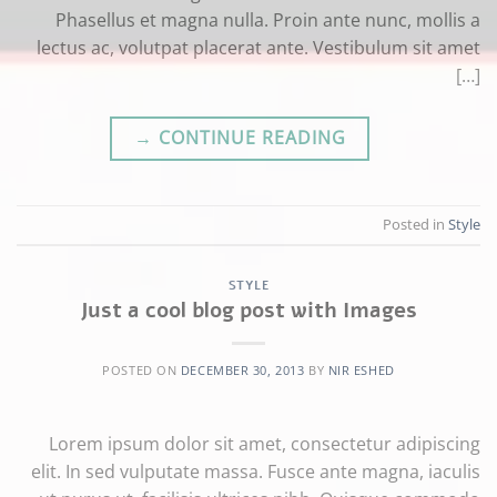
Phasellus et magna nulla. Proin ante nunc, mollis a
lectus ac, volutpat placerat ante. Vestibulum sit amet
[…]
→
CONTINUE READING
Posted in
Style
STYLE
Just a cool blog post with Images
POSTED ON
DECEMBER 30, 2013
BY
NIR ESHED
Lorem ipsum dolor sit amet, consectetur adipiscing
elit. In sed vulputate massa. Fusce ante magna, iaculis