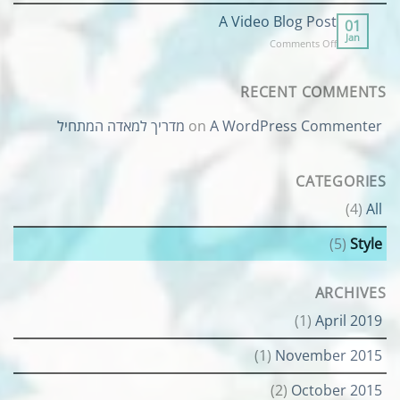
וואפינג,
דאבינג,
A Video Blog Post
01
באנגינג
Jan
on
Comments Off
A
Video
Blog
RECENT COMMENTS
Post
מדריך למאדה המתחיל
on
A WordPress Commenter
CATEGORIES
(4)
All
(5)
Style
ARCHIVES
(1)
April 2019
(1)
November 2015
(2)
October 2015