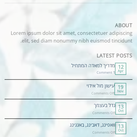
ABOUT
Lorem ipsum dolor sit amet, consectetuer adipiscing
elit, sed diam nonummy nibh euismod tincidunt.
LATEST POSTS
מדריך למאדה המתחיל
12
Apr
Comment
1
עישון מול אידוי
19
Nov
on
Comments Off
עישון
מול
גדל בעצמך
13
אידוי
Oct
on
Comments Off
גדל
בעצמך
וואפינג, דאבינג, באנגינג
13
Oct
on
Comments Off