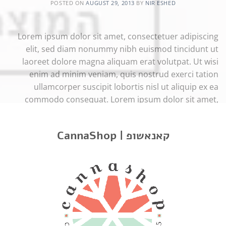
POSTED ON
AUGUST 29, 2013
BY
NIR ESHED
Lorem ipsum dolor sit amet, consectetuer adipiscing
elit, sed diam nonummy nibh euismod tincidunt ut
laoreet dolore magna aliquam erat volutpat. Ut wisi
enim ad minim veniam, quis nostrud exerci tation
ullamcorper suscipit lobortis nisl ut aliquip ex ea
commodo consequat. Lorem ipsum dolor sit amet,
consectetuer adipiscing elit, sed diam nonummy nibh
euismod tincidunt […]
CannaShop | קאנאשופ
→
CONTINUE READING
Posted in
Style
STYLE