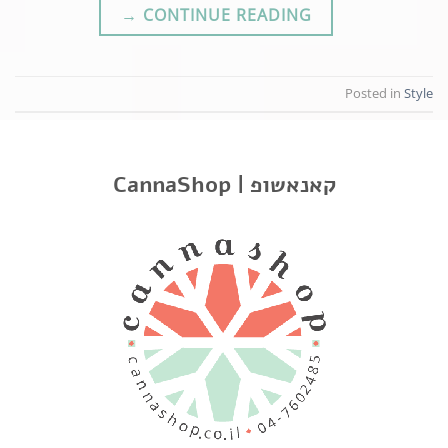
→
CONTINUE READING
Posted in
Style
STYLE
Another post with A Gallery
CannaShop | קאנאשופ
POSTED ON
DECEMBER 16, 2013
BY
NIR ESHED
Lorem ipsum dolor sit amet, consectetur adipiscing
elit. In sed vulputate massa. Fusce ante magna, iaculis
ut purus ut, facilisis ultrices nibh. Quisque commodo
nunc eget tortor dapibus, et tristique magna convallis.
Phasellus egestas nunc eu venenatis vehicula.
Phasellus et magna nulla. Proin ante nunc, mollis a
lectus ac, volutpat placerat ante. Vestibulum sit amet