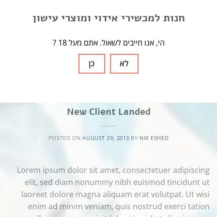
[…]
חנות למכשירי אידוי ומוצרי עישון
→
CONTINUE READING
? הי, אנו חייבים לשאול. אתם מעל 18
לא
כן
Posted in
Style
STYLE
New Client Landed
POSTED ON
AUGUST 29, 2013
BY
NIR ESHED
Lorem ipsum dolor sit amet, consectetuer adipiscing
elit, sed diam nonummy nibh euismod tincidunt ut
laoreet dolore magna aliquam erat volutpat. Ut wisi
enim ad minim veniam, quis nostrud exerci tation