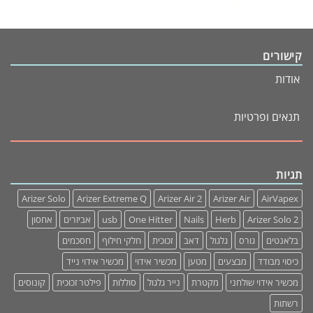
קישורים
אודות
תנאים ופרטיות
תגיות
Arizer Solo
Arizer Extreme Q
Arizer Air 2
Arizer Air
AirVapex
אחסון
אביזרים
usb
One Hitter
Nails
Herb
Arizer Solo 2
בלאנטים
גורס
גלגול
דאב
זכוכית
חלקי חילוף
חסכמים
כיסוי מבודד
מבצעים
מטען
מכשיר אידוי
מכשיר אידוי נייד
מכשיר אידוי שולחני
מקטרת
נייר גלגול
סוללות
פילטר זכוכית
קונוסים
רשתות