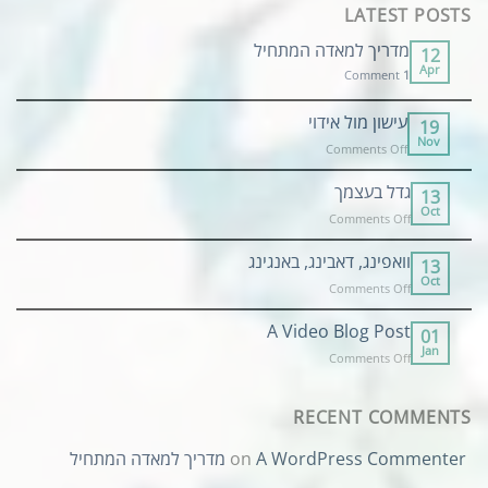
LATEST POSTS
מדריך למאדה המתחיל
12
Apr
Comment
1
עישון מול אידוי
19
Nov
on
Comments Off
עישון
מול
גדל בעצמך
13
אידוי
Oct
on
Comments Off
גדל
בעצמך
וואפינג, דאבינג, באנגינג
13
Oct
on
Comments Off
וואפינג,
דאבינג,
A Video Blog Post
01
באנגינג
Jan
on
Comments Off
A
Video
Blog
RECENT COMMENTS
Post
מדריך למאדה המתחיל
on
A WordPress Commenter