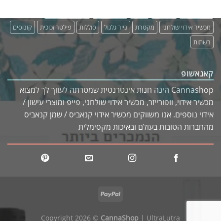
כיסוי מבודד
מבצעים
מטען
מכשיר אידוי
מכשיר אידוי נייד
מכשיר אידוי שולחני
מקטרת
נייר גלגול
סוללות
פילטר זכוכית
קונוסים
רשתות
קאנאשופ
Cannashop הינה חנות אינטרנטית שמטרתה לעזוך לך למצוא
מכשיר אידוי, וופורייזר, מכשיר אידוי שולחני, פייפ ומוצרי עישון /
אידוי נוספים. אנו משווקים מכשיר אידוי קנאביס / שמן קנאביס
מהחברות הטובות בעולם ובאיכות מקסימלית
Copyright 2026 ©
CannaShop
|
UltraLutra