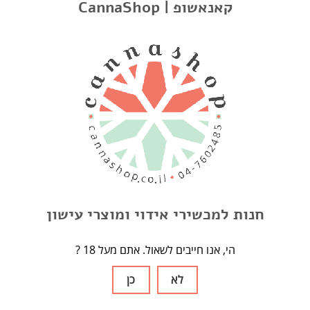
Lookbook Summer
CannaShop | קאנאשופ
LOOKBOOK SUMMER
קישורים
אודות
תנאים ופרטיות
חנות למכשירי אידוי ומוצרי עישון
תגיות
? הי, אנו חייבים לשאול. אתם מעל 18
Arizer Solo
Arizer Extreme Q
Arizer Air 2
Arizer Air
AirVapex
לא
כן
Arizer Solo 2
Herb
Nails
One Hitter
usb
אביזרים
אחסון
בלאנטים
גורס
גלגול
דאב
זכוכית
חלקי חילוף
חסכמים