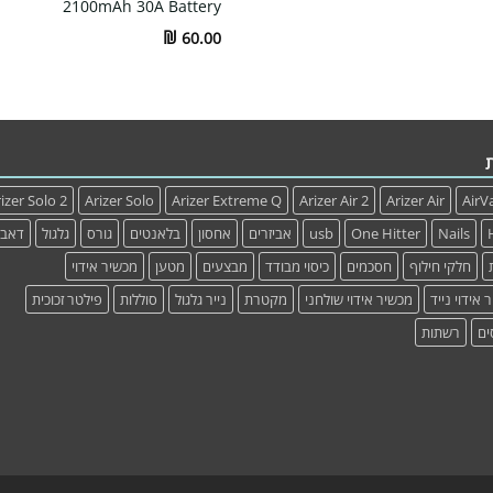
2100mAh 30A Battery
₪
60.00
izer Solo 2
Arizer Solo
Arizer Extreme Q
Arizer Air 2
Arizer Air
AirV
Nails
One Hitter
usb
אביזרים
אחסון
בלאנטים
גורס
גלגול
דאב
חלקי חילוף
חסכמים
כיסוי מבודד
מבצעים
מטען
מכשיר אידוי
 אידוי נייד
מכשיר אידוי שולחני
מקטרת
נייר גלגול
סוללות
פילטר זכוכית
ים
רשתות