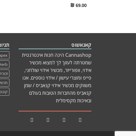
₪
69.00
קאנאשופ
תגיות
Cannashop הינה חנות אינטרנטית
apex
שמטרתה לעזוך לך למצוא מכשיר
Herb
אידוי, וופורייזר, מכשיר אידוי שולחני,
זכוכית
פייפ ומוצרי עישון / אידוי נוספים. אנו
מכשיר
משווקים מכשיר אידוי קנאביס / שמן
קונוס
קנאביס מהחברות הטובות בעולם
ובאיכות מקסימלית