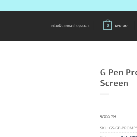
Skip
to
info@cannashop.co.il
₪
0.00
0
content
G Pen Pr
Screen
אזל במלאי
SKU:
GS-GP-PROMP