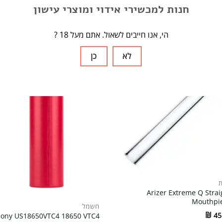
חנות למכשירי אידוי ומוצרי עישון
? הי, אנו חייבים לשאול. אתם מעל 18
לא
כן
ת
Arizer Extreme Q Strai
Mouthpi
חשמל
₪
45
Sony US18650VTC4 18650 VTC4