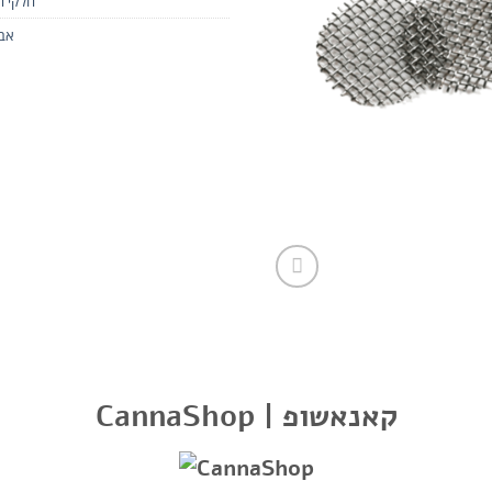
חלקי ח
אבי
CannaShop | קאנאשופ
ל היצרן ומיועד במיוחד למאדה G Pen Pro.