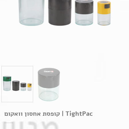
TightPac | קופסת אחסון וואקום