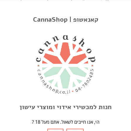
וצבעים.
CannaShop | קאנאשופ
TV0
מימדים: 7 ס”מ גובה
0.06 ליטר
TV1
מימדים: 7.4 ס”מ גובה
0.12 ליטר
TV2
מימדים: 9.5 ס”מ גובה
0.29 ליטר
חנות למכשירי אידוי ומוצרי עישון
TV3
מימדים: 14.3 ס”מ גובה
? הי, אנו חייבים לשאול. אתם מעל 18
0.57 ליטר