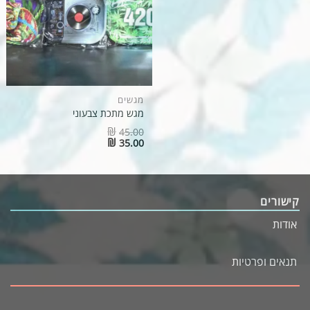
מגשים
מגש מתכת צבעוני
₪
45.00
Original
₪
35.00
price
Current
was:
price
₪45.00.
is:
₪35.00.
קישורים
אודות
תנאים ופרטיות