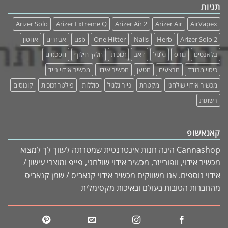
תגיות
Arizer Solo
Arizer Extreme Q
Arizer Air 2
Arizer Air
AirVapex
Arizer Solo 2
Herb
Nails
One Hitter
usb
אביזרים
אחסון
בלאנטים
גורס
גלגול
דאב
זכוכית
חלקי חילוף
חסכמים
כיסוי מבודד
מבצעים
מטען
מכשיר אידוי
מכשיר אידוי נייד
מכשיר אידוי שולחני
מקטרת
נייר גלגול
סוללות
פילטר זכוכית
קונוסים
רשתות
קאנאשופ
Cannashop הינה חנות אינטרנטית שמטרתה לעזוך לך למצוא
מכשיר אידוי, וופורייזר, מכשיר אידוי שולחני, פייפ ומוצרי עישון /
אידוי נוספים. אנו משווקים מכשיר אידוי קנאביס / שמן קנאביס
מהחברות הטובות בעולם ובאיכות מקסימלית