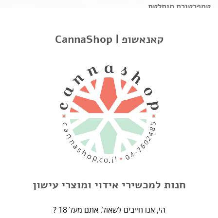
טמפרטורת מוחלטת
ה- CFC 2.0 Boundless עשוי להיות נייד ודיסקרטי, אך המאייד
המהפכני הזה מכיל קיבולת סוללה עוצמתית של 18650 – נדירה
CannaShop | קאנאשופ
ליחידה בגודל שלה. עם ממשק שליטה פשוט, ה- CFC 2.0 מציע לך
טווח טמפרטורות רחב (140 ° F-446 ° F), ומחמם לטמפרטורה
האידיאלית שלך תוך שניות ספורות. ניתן לטעון את ה- CFC 2.0
Boundless באמצעות כבל מיקרו-USB כלול.
צינור מים מותאם
ה- CFC 2.0 מצויד במתאם לצינור מים המאפשר לך להתאים אישית
את ההפעלות שלך. המתאם ניתן לחיבור בקלות ולא רק מבטיח
משיכה טעימה ונקייה יותר, אלא גם מקרר אדים לשאיפות נוחות
יותר.
ניקוי ה- Boundless CFC 2.0
חנות למכשירי אידוי ומוצרי עישון
שמירה על ה- Boundless CFC 2.0 שלך תעזור לשמור על ביצועיו
ולשפר את אורך חייו. לניקוי, פשוט השתמש במברשת הכלולה אחרי
? הי, אנו חייבים לשאול. אתם מעל 18