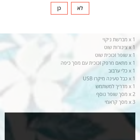
כל הפעלה. ניתן גם להסיר בקלות את השופר והמסך לשטיפה.
לא
כן
מה יש בקופסא
x 1 מכשיר אידוי Boundless CFC 2.0
x 1 מתאם צינור מים
x 1 מברשת ניקוי
x 1 צינורות שוט
x 1 שופר זכוכית שוט
x 1 מתאם מרפק זכוכית עם מסך כיפה
x 1 כלי ערבוב
x 1 כבל טעינה מיקרו USB
x 1 מדריך למשתמש
x 2 מסך שופר נוסף
x 3 מסך קראמי