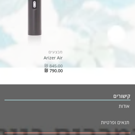
מבצעים
Arizer Air
₪
845.00
Original
₪
790.00
price
Current
was:
price
₪845.00.
is:
₪790.00.
קישורים
אודות
תנאים ופרטיות