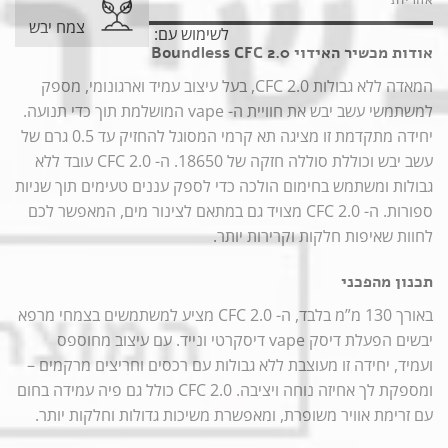
צמח יבש
לשימוש עם:
אודות מכשיר האידוי Boundless CFC 2.0
המאדה ללא גבולות CFC 2.0, בעל עיצוב עמיד וארגונומי, מספק
למשתמשי עשב יבש את חוויית ה- vape המושלמת תוך כדי תנועה.
יחידה מתקדמת זו מציגה תא קרמי המסוגל להחזיק עד 0.5 גרם של
עשב יבש וכוללת סוללה חזקה של 18650. ה- CFC 2.0 עובד ללא
גבולות ומשתמש בחימום הולכה כדי לספק עננים טעימים תוך שניות
ספורות. ה- CFC 2.0 מצויד גם במתאם לצינור מים, המאפשר לכם
לחוות שאיפות חלקות וקרירות יותר.
תכנון מהפכני
באורך 130 מ”מ בלבד, ה- CFC 2.0 מציע למשתמשים בצמחי מרפא
יבשים הפעלת דיסק vape דיסקרטי ונייד. עם עיצוב מחוספס
ועמיד, יחידה זו מעוצבת ללא גבולות עם רכסים וחריצים מרקמים –
ומספקת לך אחיזה נוחה ויציבה. CFC 2.0 כולל גם פיה עמידה בחום
עם זרימת אוויר משופרת, ומאפשרת משיכות גדולות וחלקות יותר.