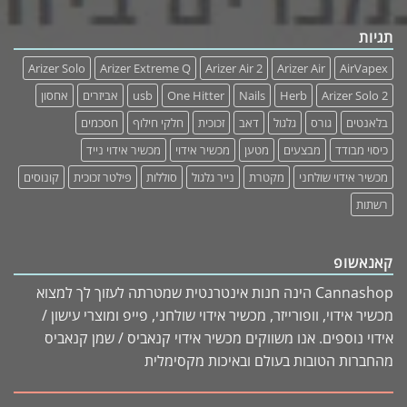
תגיות
Arizer Solo
Arizer Extreme Q
Arizer Air 2
Arizer Air
AirVapex
Arizer Solo 2
Herb
Nails
One Hitter
usb
אביזרים
אחסון
בלאנטים
גורס
גלגול
דאב
זכוכית
חלקי חילוף
חסכמים
כיסוי מבודד
מבצעים
מטען
מכשיר אידוי
מכשיר אידוי נייד
מכשיר אידוי שולחני
מקטרת
נייר גלגול
סוללות
פילטר זכוכית
קונוסים
רשתות
קאנאשופ
Cannashop הינה חנות אינטרנטית שמטרתה לעזוך לך למצוא
מכשיר אידוי, וופורייזר, מכשיר אידוי שולחני, פייפ ומוצרי עישון /
אידוי נוספים. אנו משווקים מכשיר אידוי קנאביס / שמן קנאביס
מהחברות הטובות בעולם ובאיכות מקסימלית