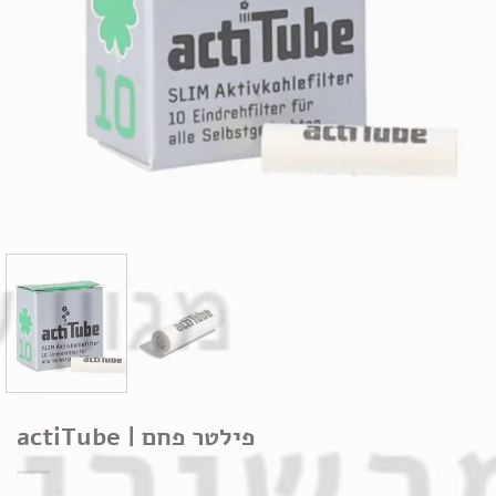
פילטר פחם | actiTube