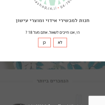
tincidunt ut laoreet dolore
magna aliquam erat volutpat.
CLICK ME!
חנות למכשירי אידוי ומוצרי עישון
? הי, אנו חייבים לשאול. אתם מעל 18
לא
כן