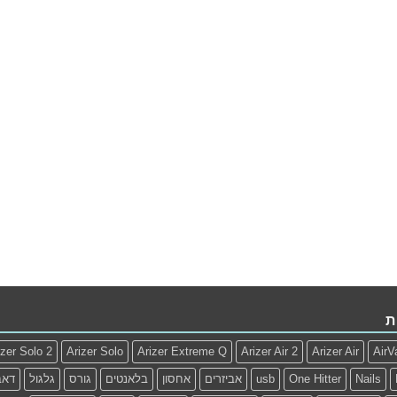
ת
izer Solo 2
Arizer Solo
Arizer Extreme Q
Arizer Air 2
Arizer Air
AirV
Nails
One Hitter
usb
אביזרים
אחסון
בלאנטים
גורס
גלגול
דאב