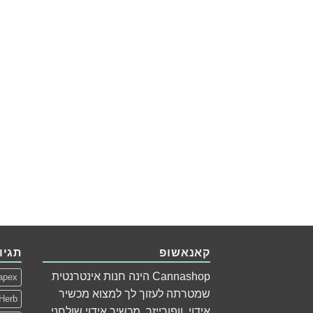
קאנאשופ
תגיו
Cannashop הינה חנות אינטרנטית
apex
שמטרתה לעזוך לך למצוא מכשיר
Herb
אידוי, וופורייזר, מכשיר אידוי שולחני,