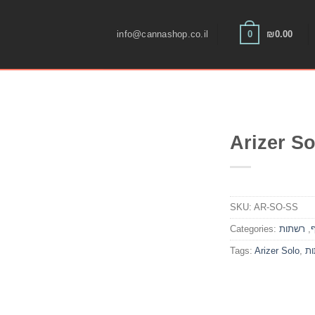
Skip
to
0
info@cannashop.co.il
₪
0.00
content
Arizer S
SKU:
AR-SO-SS
,
רשתות
Categories:
ת
,
Arizer Solo
Tags: