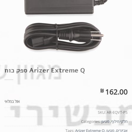
Arizer Extreme Q ספק כוח
162.00
₪
אזל במלאי
SKU:
AR-EQVT-PS
חלקי חילוף
,
מטען
Categories:
אביזרים
,
מטען
,
Arizer Extreme Q
Tags: