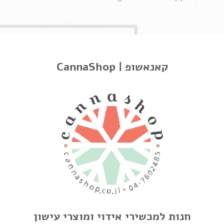
תיאור
CannaShop | קאנאשופ
מידע נוסף
חוות דעת
ספק כוח ומתאם למכשירי Arizer Extreme Q ו- V-Tower
מה יש בקופסא
x 1 מתאם מתח עם כבל חשמל
מוצרים קשורים
חנות למכשירי אידוי ומוצרי עישון