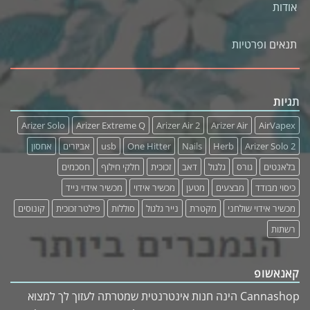
אודות
תנאים ופרטיות
תגיות
Arizer Solo
Arizer Extreme Q
Arizer Air 2
Arizer Air
AirVapex
Arizer Solo 2
Herb
Nails
One Hitter
usb
אביזרים
אחסון
בלאנטים
גורס
גלגול
דאב
זכוכית
חלקי חילוף
חסכמים
כיסוי מבודד
מבצעים
מטען
מכשיר אידוי
מכשיר אידוי נייד
מכשיר אידוי שולחני
מקטרת
נייר גלגול
סוללות
פילטר זכוכית
קונוסים
רשתות
קאנאשופ
Cannashop הינה חנות אינטרנטית שמטרתה לעזוך לך למצוא