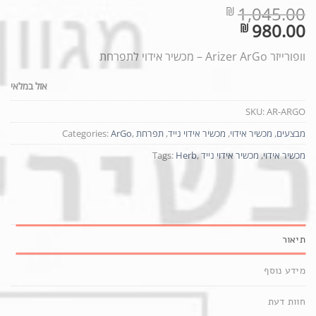
1,045.00
₪
al
980.00
₪
nt
ce
וופורייזר Arizer ArGo – מכשיר אידוי לתפרחת
ce
s:
0.
is:
אזל במלאי
0.
SKU:
AR-ARGO
מבצעים
,
מכשיר אידוי
,
מכשיר אידוי נייד
,
תפרחת
,
ArGo
Categories:
מכשיר אידוי
,
מכשיר אידוי נייד
,
Herb
Tags:
תיאור
מידע נוסף
חוות דעת