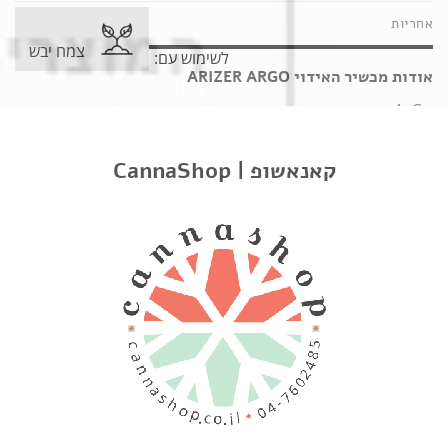
אחריות
צמח יבש
לשימוש עם:
אודות מכשיר האידוי ARIZER ARGO
ArGo, מהונדס בחימום הסעה ונבנה בנתיב אוויר קרמי, זכוכית
ופלדת אל חלד המספק אידוי אופטימלי. חימום ספציפי זה מגן על
שלמות וטעם של העשב היבש. פיות זכוכית שומרות על אידוי קריר
CannaShop | קאנאשופ
וטהור. מכסה מתכוונן וניתן להסרה מספק גישה קלה ושמירה
בטוחה על צינורות הארומה של ArGo – פשוט החלק אותו החוצה
כשהוא מוכן לשימוש!
מה יש בקופסא
x 1 מכשיר אידוי Arizer ArGo
x 1 18650 סוללה
x 1 מטען USB
x 2 צינורות ארומה מזכוכית
x 1 תיק נשיאה לחגורה
x 2 כובעי סיליקון