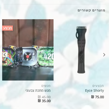
מוצרים קשורים
מבצע
מבצעים
מגשים
Eyce Shorty
מגש מתכת צבעוני
₪
₪
45.00
75.00
Original
Original
₪
35.00
price
price
Current
Current
was:
was:
price
price