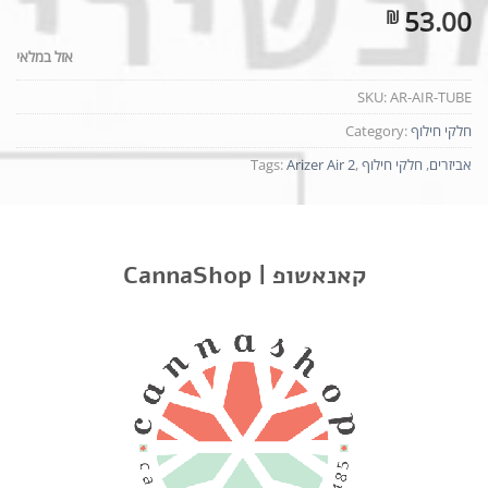
53.00
₪
אזל במלאי
SKU:
AR-AIR-TUBE
חלקי חילוף
Category:
אביזרים
,
חלקי חילוף
,
Arizer Air 2
Tags:
CannaShop | קאנאשופ
תיאור
מידע נוסף
חוות דעת
פיית זכוכית ומכסה – Arizer Air 2
זכוכית עמידה שומרת על העברת הטעם במדויק ואילו מסך הזכוכית