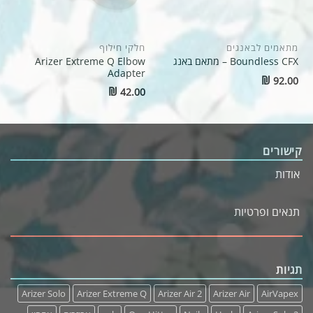
מתאמים לבאנגים
חלקי חילוף
Arizer Extreme Q Elbow
Boundless CFX – מתאם באנג
Adapter
₪
92.00
Original
₪
42.00
price
Current
was:
price
₪45.00.
is:
₪30.00.
קישורים
אודות
תנאים ופרטיות
תגיות
Arizer Solo
Arizer Extreme Q
Arizer Air 2
Arizer Air
AirVapex