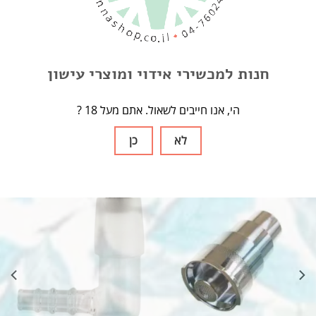
המשולב שומר על הפרחים שלך בתנור.
מה יש בקופסא
1x פיית זכוכית של Arizer Air 2
חנות למכשירי אידוי ומוצרי עישון
1x מכסה פיה של Arizer Air 2
? הי, אנו חייבים לשאול. אתם מעל 18
לא
כן
מוצרים קשורים