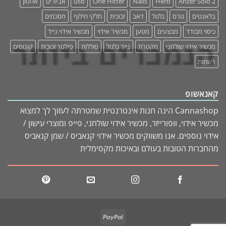
Arizer Solo 2
Herb
Nails
One Hitter
usb
אביזרים
אחסון
בלאנטים
גורס
גלגול
דאב
זכוכית
חלקי חילוף
חסכמים
כיסוי מבודד
מבצעים
מטען
מכשיר אידוי
מכשיר אידוי נייד
מכשיר אידוי שולחני
מקטרת
נייר גלגול
סוללות
פילטר זכוכית
קונוסים
רשתות
קאנאשופ
Cannashop הינה חנות אינטרנטית שמטרתה לעזוך לך למצוא
מכשיר אידוי, וופורייזר, מכשיר אידוי שולחני, פייפ ומוצרי עישון /
אידוי נוספים. אנו משווקים מכשיר אידוי קנאביס / שמן קנאביס
מהחברות הטובות בעולם ובאיכות מקסימלית