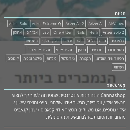
תגיות
Arizer Solo
Arizer Extreme Q
Arizer Air 2
Arizer Air
AirVapex
Arizer Solo 2
Herb
Nails
One Hitter
usb
אביזרים
אחסון
בלאנטים
גורס
גלגול
דאב
זכוכית
חלקי חילוף
חסכמים
כיסוי מבודד
מבצעים
מטען
מכשיר אידוי
מכשיר אידוי נייד
מכשיר אידוי שולחני
מקטרת
נייר גלגול
סוללות
פילטר זכוכית
קונוסים
רשתות
קאנאשופ
Cannashop הינה חנות אינטרנטית שמטרתה לעזוך לך למצוא
מכשיר אידוי, וופורייזר, מכשיר אידוי שולחני, פייפ ומוצרי עישון /
אידוי נוספים. אנו משווקים מכשיר אידוי קנאביס / שמן קנאביס
מהחברות הטובות בעולם ובאיכות מקסימלית