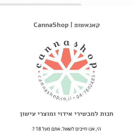
תיאור
CannaShop | קאנאשופ
חוות דעת
מידע נוסף
ניירות גלגול עם פילטר | King Size
SMK | King Size | 33 ניירות ופילטרים
מוצרים קשורים
חנות למכשירי אידוי ומוצרי עישון
? הי, אנו חייבים לשאול. אתם מעל 18