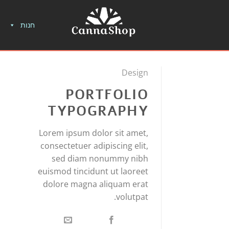
חנות
Design
PORTFOLIO
TYPOGRAPHY
Lorem ipsum dolor sit amet,
consectetuer adipiscing elit,
sed diam nonummy nibh
euismod tincidunt ut laoreet
dolore magna aliquam erat
volutpat.