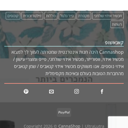
כיסוי מבודד
מבצעים
מטען
מכשיר אידוי
מכשיר אידוי נייד
מכשיר אידוי שולחני
מקטרת
נייר גלגול
סוללות
פילטר זכוכית
קונוסים
רשתות
קאנאשופ
Cannashop הינה חנות אינטרנטית שמטרתה לעזוך לך למצוא
מכשיר אידוי, וופורייזר, מכשיר אידוי שולחני, פייפ ומוצרי עישון /
אידוי נוספים. אנו משווקים מכשיר אידוי קנאביס / שמן קנאביס
מהחברות הטובות בעולם ובאיכות מקסימלית
Copyright 2026 ©
CannaShop
|
UltraLutra