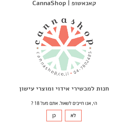
FL3 Print Package
CannaShop | קאנאשופ
FL3 PRINT PACKAGE
AWESOME PENCIL POSTER
קישורים
אודות
תנאים ופרטיות
חנות למכשירי אידוי ומוצרי עישון
תגיות
? הי, אנו חייבים לשאול. אתם מעל 18
Arizer Solo
Arizer Extreme Q
Arizer Air 2
Arizer Air
AirVapex
לא
כן
Arizer Solo 2
Herb
Nails
One Hitter
usb
אביזרים
אחסון
בלאנטים
גורס
גלגול
דאב
זכוכית
חלקי חילוף
חסכמים