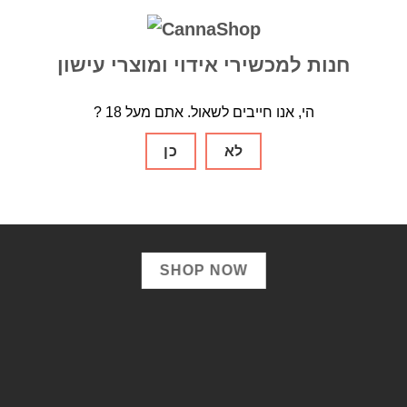
WELCOME TO
חנות למכשירי אידוי ומוצרי עישון
COOL OUR SHO
? הי, אנו חייבים לשאול. אתם מעל 18
m ipsum dolor sit amet, consectetuer adipiscing 
לא
כן
d diam nonummy nibh euismod tincidunt ut laor
dolore magna aliquam erat volutpat.
SHOP NOW