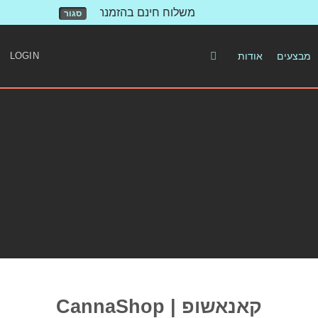
משלוח חינם בהזמנה מעל 500 ש"ח!
סגור
LOGIN
אודות
מבצעים
CannaShop | קאנאשופ
A Fancy top Title