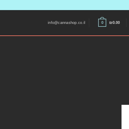
Skip
to
0
info@cannashop.co.il
₪
0.00
content